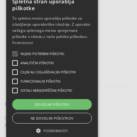
GEA
Spletna stran uporablja
piškotke
ARNIKA
To spletno mesto uporablja piškotke za
Urban
DIVJI KOSTANJ
on 17/04/2023
izboljšanje uporabniške izkušnje. Z uporabo
ALOE VERA
našega spletnega mesta sprejemate
Hvala za svetovanje preko telefona 🙂
piškotke v skladu z našo politiko piškotkov.
Podrobnosti
Facebook
NUJNO POTREBNI PIŠKOTKI
Instagram
ANALITIČNI PIŠKOTKI
Danica L
on 18/04/2023
CILJNI ALI OGLAŠEVALSKI PIŠKOTKI
Z možem redno hodiva v gore in sva se
FUNKCIONALNI PIŠKOTKI
navadila, da se obvezno namaževa
OSTALI NERAZVRŠČENI PIŠKOTKI
pred in po hribolazenju. Camelia gel je
© 2023 | CAMELIA | VSE PRAVICE PRIDRŽANE.
DOVOLIM PIŠKOTKE
fantastično mazilo! Noge grejo kar
same.
IZDELAVA SPLETNE TRGOVINE:
NE DOVOLIM PIŠKOTKOV
Lili
on 18/04/2023
SALY BEAR STUDIO
PODROBNOSTI