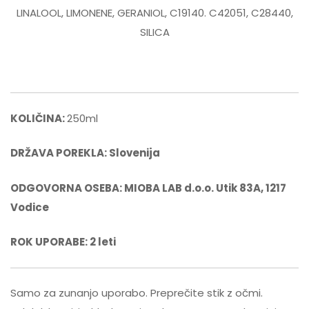
LINALOOL, LIMONENE, GERANIOL, C19140. C42051, C28440,
pripravljeni ste na inhalacijo. 💚 Hvala za
SILICA
Emil
oceno.
on 12/04/2023
5 zvezdic je premalo. Emil iz obale. Lp
KOLIČINA:
250ml
camelia
on 13/04/2023
DRŽAVA POREKLA: Slovenija
Zelo nam pomeni vaš komentar. Hvala 💚
ODGOVORNA OSEBA: MIOBA LAB d.o.o. Utik 83A, 1217
Vodice
ROK UPORABE: 2 leti
Boža
on 13/04/2023
Moje drugo naročilo. Sem zelo
Samo za zunanjo uporabo. Preprečite stik z očmi.
zadovoljna z Gea (zelene barve). Pošta