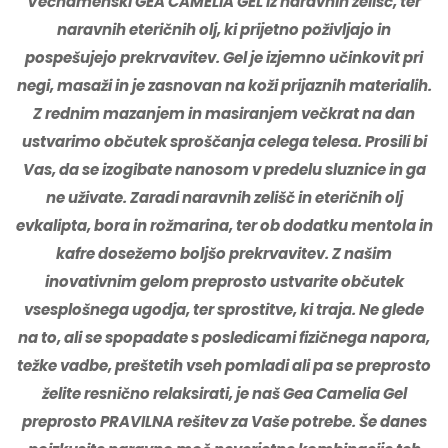
Večnamenski GEA CAMELIA GEL iz naravnih zelišč, ter
Odlično mazilo!
naravnih eteričnih olj, ki prijetno poživljajo in
pospešujejo prekrvavitev. Gel je izjemno učinkovit pri
Pred leti sem dobil paket vseh štirih
negi, masaži in je zasnovan na koži prijaznih materialih.
mazil od hčere in sem zelo zadovoljen.
Z rednim mazanjem in masiranjem večkrat na dan
Za osebje pa ne obstoja dovolj hvale!
ustvarimo občutek sproščanja celega telesa
. Prosili bi
Hvala. Marjan B.
Vas, da se izogibate nanosom v predelu sluznice in ga
ne uživate. Zaradi naravnih zelišč in eteričnih olj
Simona
on 11/04/2023
evkalipta, bora in
rožmarina, ter ob dodatku mentola in
Pred novim letom sem prvič naročila
kafre dosežemo boljšo prekrvavitev. Z našim
Camelio. Upam reči, da je sigurno nekaj
inovativnim gelom preprosto ustvarite občutek
izmed najbolj kvalitetnega na trgu
vsesplošnega ugodja, ter sprostitve, ki traja. Ne glede
na to, ali se spopadate s posledicami fizičnega napora,
težke vadbe, preštetih vseh pomladi ali pa se preprosto
Metka
on 11/04/2023
želite resnično relaksirati, je naš Gea Camelia Gel
preprosto PRAVILNA rešitev za Vaše potrebe. Še danes
Pozdrav za Camelio ♥️ Že 7 let se družimo