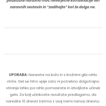
poizkusite naravno moč neverjetne kombinacije teh
skoraj vsak mesec ♥️ Ko boste mimo
naravnih sestavin in “zadihajte” kot že dolgo ne.
Litije hodili se kar oglasite z dvema
zelenima. Se vidimo
camelia
on 13/04/2023
Dogovorjeno. Hvala za zaupanje 😍
Lena Č.
on 11/04/2023
Sodelavka mi je vas priporočala ko me
UPORABA:
Nanesite na kožo in s krožnimi gibi rahlo
je bolelo koleno. 14 dni kasneje in večkrat
vtrite. Gel se hitro vpije zato ni potrebno dolgotrajno
dnevnim mazanjem sem spet letela na
vtiranje lahko pa rahlo pomasirate in izboljšate učinek
Šmarno♥️ Hvala. P.S: Se da tudi osebno
gela. Za bolj učinkovite rezultate predlagamo, da
prevzet v Lj?
naredite 10 dnevni tretma z vsaj tremi nanosi dnevno.
camelia
on 13/04/2023