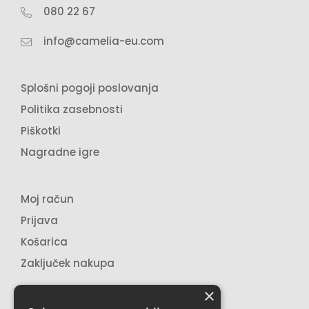
080 22 67
Pozdravljeni gospod Jože. Gea gel je zelo
močan zato ne priporočamo pretiravanje z
info@camelia-eu.com
nanosom. Rame si namažite vse okoli in
pustite, da Gea začne delovati. Hvala😄
Splošni pogoji poslovanja
Politika zasebnosti
Darko
on 15/04/2023
Piškotki
Nisem pričakoval, da tako močno deluje.
Nagradne igre
Naslednjič bom malo manj namazal 🙂
Lepo soboto želim
Moj račun
Prijava
Košarica
Graciela P.
on 15/04/2023
Zaključek nakupa
Vreden nakupa!
×