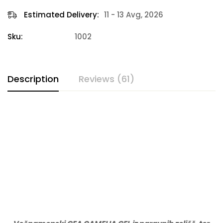
Estimated Delivery:
11 - 13 Avg, 2026
Sku:
1002
Description
Reviews (61)
Rating & Review
Based on 61 Reviews
WRITE A REVIEW
Marjan
on 11/04/2023