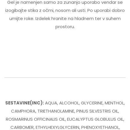
Gel je namenjen samo za zunanjo uporabo vendar se
Nas veseli, da Vam je olajšalo tegobe 😍
izogibajte stika z očmi, nosom ali usti. Po uporabi dobro
umijte roke. Izdelek hranite na hladnem ter v suhem
prostoru.
Marko
on 12/04/2023
Ena izmed najmočnejših mazil. Čez zimo
sem ga zelo uporabljal za inhalacijo.
Ornk prepuca pluča. 5 zvezdic! 😁
camelia
on 13/04/2023
SESTAVINE(INC):
AQUA, ALCOHOL, GLYCERINE, MENTHOL,
Pri inhalaciji zelo prečisti dihalne poti.
CAMPHORA, TRIETHANOLAMINE, PINUS SILVESTRIS OIL,
Priporočamo, da zavrete vodo in jo prelijete
ROSMARINUS OFFICINALIS OIL, EUCALYPTUS GLOBULUS OIL,
v dovolj veliko posodo. V vrelo vodo
CARBOMER, ETHYLHEXYLGLYCERIN, PHENOXYETHANOL,
dodajte 1 čajno žličko Gea Camelia gela in