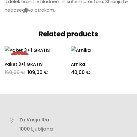
Izdelek hraniti v hladnem in suhem prostoru. Shranjujte
je dostavila v 48 urah od naročila.
nedosegljivo otrokom.
Prisrčen pozdrav.
camelia
on 13/04/2023
Related products
Hvala za zaupanje💙 Se potrudimo, da vaše
naročilo pošljemo v najkrajšem možnem
času💙 Prisrčen pozdrav tudi Vam gospa
-32%
Boža.
Paket 3+1 GRATIS
Arnika
160,00
€
109,00
€
40,00
€
Jože
on 13/04/2023
Zelo učinkovito mazilo! Malo preveč sem
se namazal me je zazeblo drugače pa
ko se vpije po nekaj minutah začne
globinsko delovati! Nevem ali je placebo
Za Vasjo 10a
vendar meni vsakokrat pomaga, ko si
1000 Ljubljana
camelia
on 13/04/2023
namažem ramena. Jože Žlebir iz Trebnja